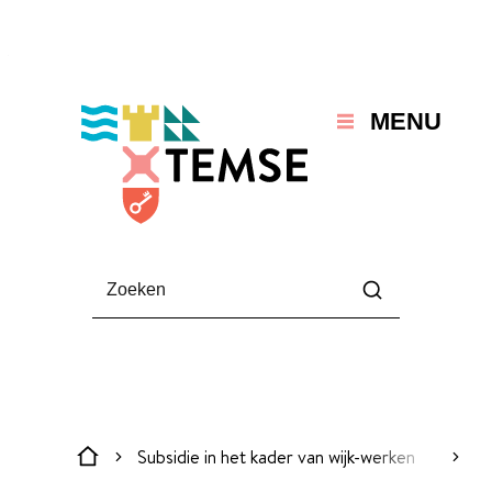
Naar inhoud
Temse
MENU
Waarmee kunnen we jou helpen?
Zoeken
Subsidie in het kader van wijk-werken
scroll
Startpagina