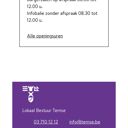
12.00
u.
Infobalie zonder afspraak
08.30
tot
12.00
u.
Sport
Alle openingsuren
Lokaal Bestuur Temse
03 710 12 12
info
@
temse.be
Tel.
E-mail