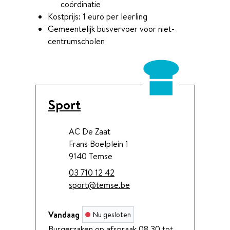
coördinatie
Kostprijs: 1 euro per leerling
Gemeentelijk busvervoer voor niet-
centrumscholen
Contact
Sport
Adres
AC De Zaat
Frans Boelplein 1
,
9140
Temse
Tel.
03 710 12 42
E-mail
sport
@
temse.be
Vandaag
Nu gesloten
Burgerzaken op afspraak
08.30
tot