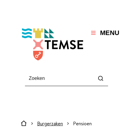
Naar inhoud
Temse
MENU
Waarmee kunnen we jou helpen?
Zoeken
Burgerzaken
Pensioen
Startpagina