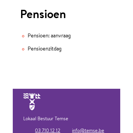
Pensioen
Thema's
Pensioen: aanvraag
Pensioenzitdag
Lokaal Bestuur Temse
03 710 12 12
info
@
temse.be