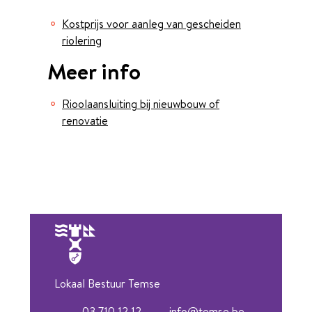
Kostprijs voor aanleg van gescheiden
riolering
Meer info
Rioolaansluiting bij nieuwbouw of
renovatie
Lokaal Bestuur Temse
03 710 12 12
info
@
temse.be