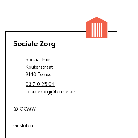
Contact
Sociale Zorg
Adres
Sociaal Huis
Kouterstraat 1
,
9140
Temse
Tel.
03 710 25 04
E-mail
socialezorg
@
temse.be
OCMW
Gesloten