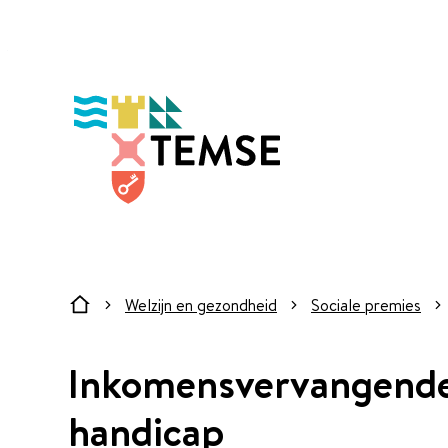
Naar inhoud
Temse
Welzijn en gezondheid
Sociale premies
Startpagina
Inkomensvervangende
handicap