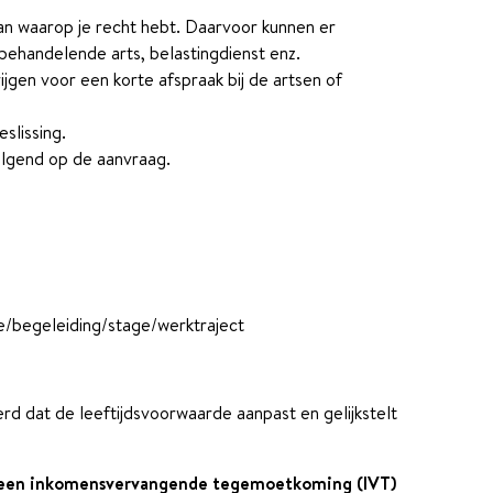
an waarop je recht hebt. Daarvoor kunnen er
ehandelende arts, belastingdienst enz.
ijgen voor een korte afspraak bij de artsen of
slissing.
olgend op de aanvraag.
e/begeleiding/stage/werktraject
erd dat de leeftijdsvoorwaarde aanpast en gelijkstelt
g een inkomensvervangende tegemoetkoming (IVT)