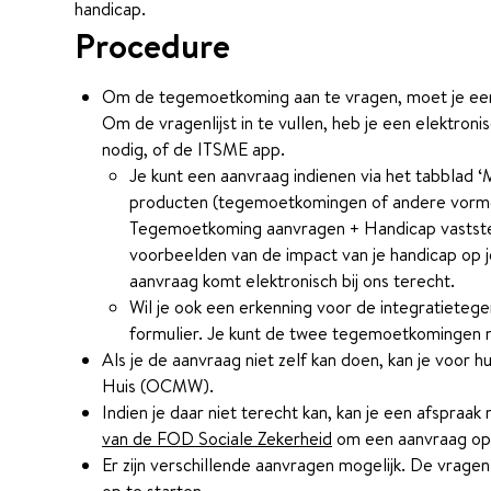
handicap.
Procedure
Om de tegemoetkoming aan te vragen, moet je een
Om de vragenlijst in te vullen, heb je een elektron
nodig, of de ITSME app.
Je kunt een aanvraag indienen via het tabblad ‘M
producten (tegemoetkomingen of andere vormen 
Tegemoetkoming aanvragen + Handicap vaststelle
voorbeelden van de impact van je handicap op je 
aanvraag komt elektronisch bij ons terecht.
Wil je ook een erkenning voor de integratieteg
formulier. Je kunt de twee tegemoetkomingen n
Als je de aanvraag niet zelf kan doen, kan je voor h
Huis (OCMW).
Indien je daar niet terecht kan, kan je een afspra
van de FOD Sociale Zekerheid
om een aanvraag op 
Er zijn verschillende aanvragen mogelijk. De vragenli
op te starten.