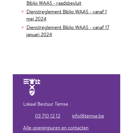
Biblio WAAS - raadsbesluit
Dienstreglement Biblio WAAS - vanaf 1
mei 2024
Dienstreglement Biblio WAAS - vanaf 17
januari 2024
Lokaal Bestuur Temse
03 710 12 12
info
@
temse.be
Tel.
E-mail
Alle openingsuren en contacten