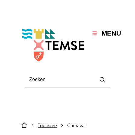
Naar inhoud
Temse
MENU
Waarmee kunnen we jou helpen?
Zoeken
Toerisme
Carnaval
Startpagina