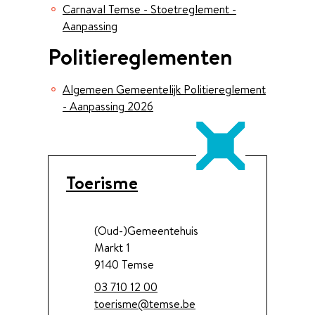
Carnaval Temse - Stoetreglement -
Aanpassing
Politiereglementen
Algemeen Gemeentelijk Politiereglement
- Aanpassing 2026
Contact
Toerisme
Adres
(Oud-)Gemeentehuis
Markt 1
,
9140
Temse
Tel.
03 710 12 00
E-mail
toerisme
@
temse.be