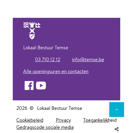
Lokaal Bestuur Temse
03 710 12 12
info
@
temse.be
Tel.
E-mail
Alle openingsuren en contacten
Facebook
YouTube
2026 ©
Lokaal Bestuur Temse
Naar to
Cookiebeleid
Privacy
Toegankelijkheid
Gedragscode sociale media
Deel de