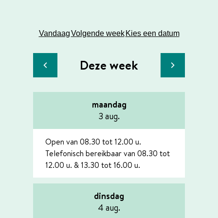
Openingsuren
Vandaag
Volgende week
Kies een datum
Deze week
Bekijk openingsuren van de week hiervoor
Bekijk openi
maandag
2026
3 aug.
Open van
08.30
tot
12.00
u.
Telefonisch bereikbaar van
08.30
tot
12.00
u.
&
13.30
tot
16.00
u.
dinsdag
2026
4 aug.