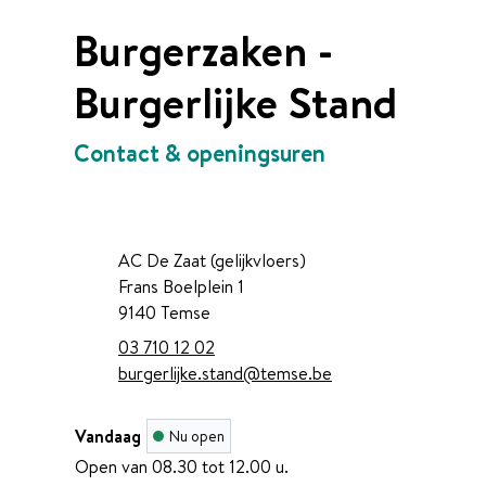
Burgerzaken -
Burgerlijke Stand
Contact & openingsuren
Contact
Adres
AC De Zaat (gelijkvloers)
Frans Boelplein 1
,
9140
Temse
Tel.
03 710 12 02
E-mail
burgerlijke.stand
@
temse.be
Vandaag
Nu open
Open van
08.30
tot
12.00
u.