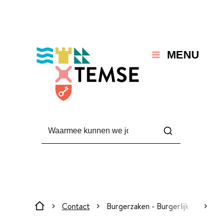
Naar inhoud
Temse
MENU
Waarmee kunnen we jou helpen?
Zoeken
Contact
Burgerzaken - Burgerlijke Stand
scroll
Startpagina