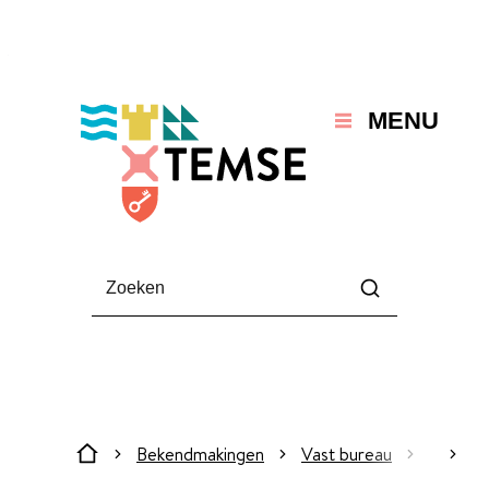
Naar inhoud
Temse
MENU
Waarmee kunnen we jou helpen?
Zoeken
Bekendmakingen
Vast bureau
Besluite
scroll
Startpagina