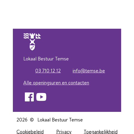
Lokaal Bestuur Temse
03 710 12 12
info
@
temse.be
Tel.
E-mail
Alle openingsuren en contacten
Facebook
YouTube
2026 ©
Lokaal Bestuur Temse
Cookiebeleid
Privacy
Toegankelijkheid