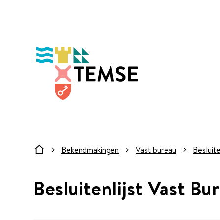
Naar inhoud
Temse
Bekendmakingen
Vast bureau
Besluite
Startpagina
Besluitenlijst Vast B