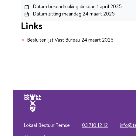
Datum bekendmaking
dinsdag 1 april 2025
Datum zitting
maandag 24 maart 2025
Links
Besluitenlijst Vast Bureau 24 maart 2025
Lokaal Bestuur Temse
03 710 12 12
info
@
t
Tel.
E-mail