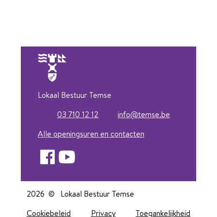
Lokaal Bestuur Temse
03 710 12 12
info
@
temse.be
Tel.
E-mail
Alle openingsuren en contacten
Facebook
YouTube
2026 ©
Lokaal Bestuur Temse
Cookiebeleid
Privacy
Toegankelijkheid