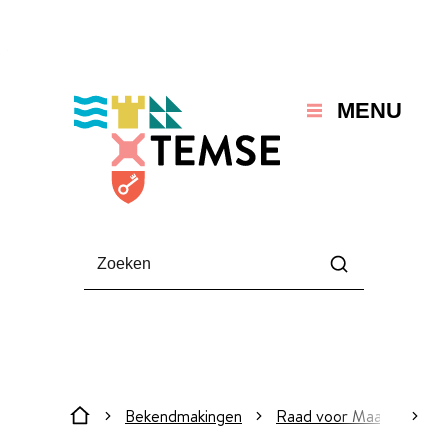
Naar inhoud
Temse
MENU
Waarmee kunnen we jou helpen?
Zoeken
Bekendmakingen
Raad voor Maatschappeli
scroll
Startpagina