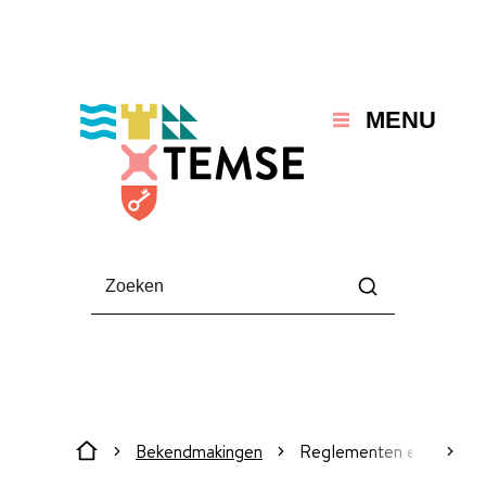
Naar inhoud
Temse
MENU
Waarmee kunnen we jou helpen?
Zoeken
Bekendmakingen
Reglementen en verord
scroll
Startpagina