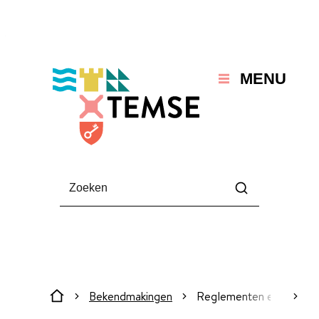
Naar inhoud
Temse
MENU
Waarmee kunnen we jou helpen?
Zoeken
Bekendmakingen
Reglementen en verord
scroll
Startpagina