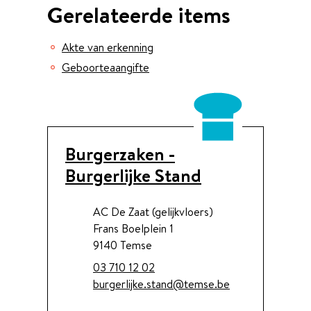
Gerelateerde items
Akte van erkenning
Geboorteaangifte
Contact
Burgerzaken -
Burgerlijke Stand
Adres
AC De Zaat (gelijkvloers)
Frans Boelplein 1
,
9140
Temse
Tel.
03 710 12 02
E-mail
burgerlijke.stand
@
temse.be