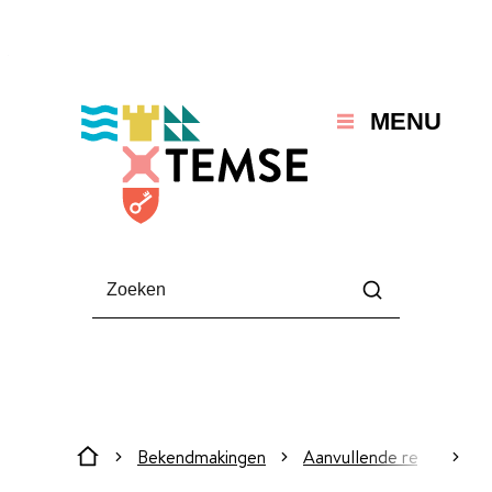
Naar inhoud
Temse
MENU
Waarmee kunnen we jou helpen?
Zoeken
Bekendmakingen
Aanvullende reglementen
scroll
Startpagina